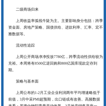
二级商场归来
上周收益率弧线牛陡为主。主要影响身分包括：跨季
资金面、房地产策略、国债供给、进款利率、汇率、宏不
雅数据等。
流动性追踪
上周公开商场净净投放7780亿，跨季流动性供给较为
充裕。本周将有8500亿逆回购和800亿国库现款定存到
期。
策略与基本面
上周公布的1-2月工业企业利润两年平均增速略低于
前值，3月中采PMI超预期，出口链或有改善。高频数据
来看：基建什物职责量开动收复，3月地产销售举座一