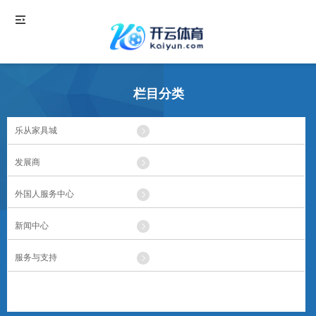
栏目分类
乐从家具城
发展商
外国人服务中心
新闻中心
服务与支持