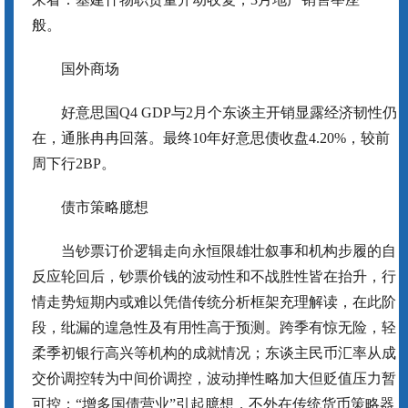
般。
国外商场
好意思国Q4 GDP与2月个东谈主开销显露经济韧性仍
在，通胀冉冉回落。最终10年好意思债收盘4.20%，较前
周下行2BP。
债市策略臆想
当钞票订价逻辑走向永恒限雄壮叙事和机构步履的自
反应轮回后，钞票价钱的波动性和不战胜性皆在抬升，行
情走势短期内或难以凭借传统分析框架充理解读，在此阶
段，纰漏的遑急性及有用性高于预测。跨季有惊无险，轻
柔季初银行高兴等机构的成就情况；东谈主民币汇率从成
交价调控转为中间价调控，波动掸性略加大但贬值压力暂
可控；“增多国债营业”引起臆想，不外在传统货币策略器