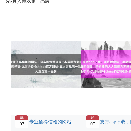
站-真人游戏第一品牌
08
08
专业值得信赖的网站。求实配合结硕果“本届展览会将聚焦经贸-九游会J9·(china)官方网站-真人游戏第一品牌
07
07