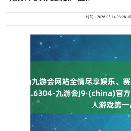
时间：2026-05-14 08:28
点