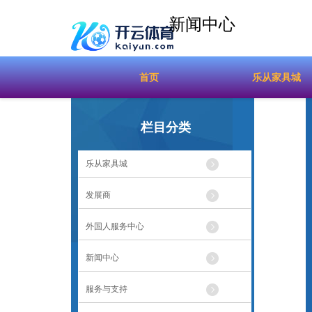
新闻中心
首页
乐从家具城
栏目分类
乐从家具城
发展商
外国人服务中心
新闻中心
服务与支持