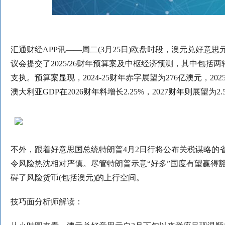
汇通财经APP讯——周二(3月25日)欧盘时段，澳元兑好意思
议会提交了2025/26财年预算案及中枢经济预测，其中包括
支执。预算案显现，2024-25财年赤字展望为276亿澳元，20
澳大利亚GDP在2026财年料增长2.25%，2027财年则展望为2.
不外，跟着好意思国总统特朗普4月2日行将公布关税谋略的
令风险热沈相对严慎。尽管特朗普示意“好多”国度有望赢得
碍了风险货币(包括澳元)的上行空间。
技巧面分析师解读：