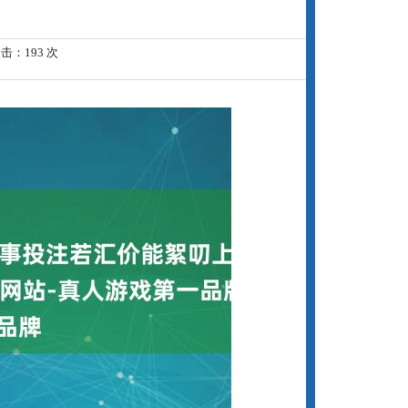
击：193 次