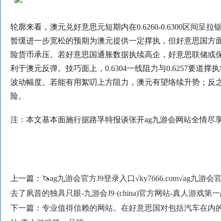
轮廓来看，澳元兑好意思元短期内在0.6260-0.6300区
暂缓进一步宽松的预期为澳元提供一定撑执，但好意思国方
险货币承压。若好意思国通胀数据执续高企，好意思联储或
利于澳元反弹。技巧面上，0.6304一线阻力与0.6257要
波动幅度。若能有用絮叨上方阻力，澳元有望络续升势；反
险。
注：本文基本面施行据路孚特报谈张开ag九游会网站全情尽
上一篇：
🦄ag九游会官方J9登录入口√ky7666.com√a
去了夙昔的独具只眼-九游会J9·(china)官方网站-真人游戏第
下一篇：
专业值得信赖的网站。在好意思国对包括汽车在内的多个行