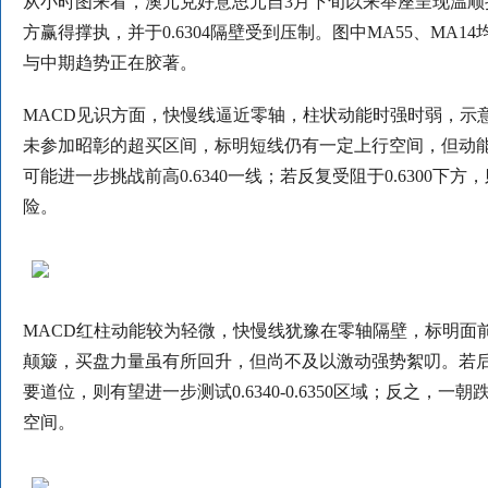
从小时图来看，澳元兑好意思元自3月下旬以来举座呈现温顺抬
方赢得撑执，并于0.6304隔壁受到压制。图中MA55、MA14均线
与中期趋势正在胶著。
MACD见识方面，快慢线逼近零轴，柱状动能时强时弱，示意多
未参加昭彰的超买区间，标明短线仍有一定上行空间，但动能并
可能进一步挑战前高0.6340一线；若反复受阻于0.6300下方
险。
MACD红柱动能较为轻微，快慢线犹豫在零轴隔壁，标明面前
颠簸，买盘力量虽有所回升，但尚不及以激动强势絮叨。若后市
要道位，则有望进一步测试0.6340-0.6350区域；反之，一
空间。