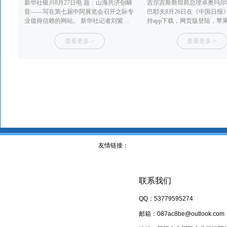
新华社银川8月27日电 题：山海共济创畴
吉尔吉斯斯坦前总理卓奥玛尔
昔——写在第七届中阿展览会召开之际专
巴耶夫8月26日在《中国日报
业值得信赖的网站。 新华社记者刘紫
持app下载，网页版登陆，苹
凌、张宋红、马丽娟 再见跨山海，知友
版系统，让您的资金得到最完
逾千年。8月28日，以“更动、绿色、华
濒临片刻万变的地缘政事场合
查看更多->
查看更多->
贵”为主题的第七届中国—阿拉伯国度展
的制裁和粉碎以及西方同“人人
览会将在宁夏银川拉开帷幕。 5月17日，
病笃的关联，中国不错将上海
习近平主席向阿拉伯国度定约魁首理事会
津峰会手脚构建愈加公谈、平
会议轮值主席伊拉克总统拉希德致贺信强
次的平台。 漫画作家：中国日
调，中国愿同阿拉伯国度一说念奋力，深
合组织影响力日积月累 著述
化政事互信，促进互利配合，增进东说念
本月初文告，总理莫迪将于8
主文换取，在各自当代化说念路上联袂前
并出席上合组织天津峰会。这
行，构建更高水平中阿气运共同体。 看
来初度访华，记号着中印关联
成深化中阿求实配合、中
的迈出伏击一步，“人
友情链接：
联系我们
QQ：53779595274
邮箱：087ac8be@outlook.com