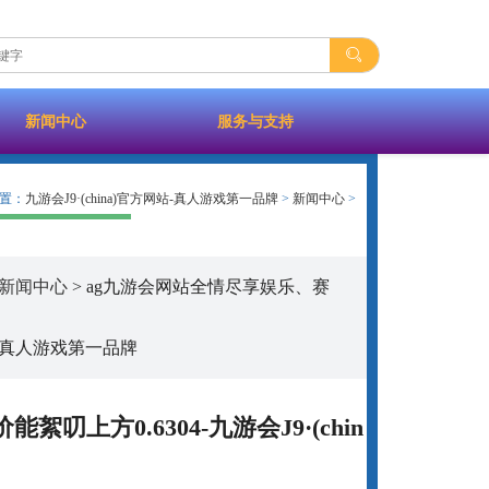
新闻中心
服务与支持
置：
九游会J9·(china)官方网站-真人游戏第一品牌
>
新闻中心
>
新闻中心
> ag九游会网站全情尽享娱乐、赛
网站-真人游戏第一品牌
上方0.6304-九游会J9·(chin