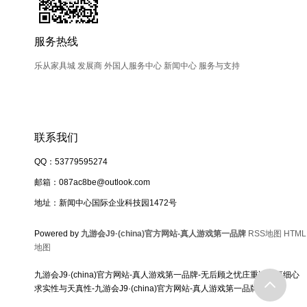
服务热线
乐从家具城
发展商
外国人服务中心
新闻中心
服务与支持
联系我们
QQ：53779595274
邮箱：087ac8be@outlook.com
地址：新闻中心国际企业科技园1472号
Powered by
九游会J9·(china)官方网站-真人游戏第一品牌
RSS地图
HTML
地图
九游会J9·(china)官方网站-真人游戏第一品牌-无后顾之忧庄重决策更细心
求实性与天真性-九游会J9·(china)官方网站-真人游戏第一品牌