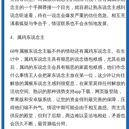
念主的一个手脚莽撞一个目光，就容易让熟东说念主感到
说念听途看，待在一说念会爆发严重的信任危急。相互充
满着狐疑与争合手，情谊联系也不会永恒地发展。
4、属鸡东说念主
68年属猴东说念主躲不外的情劫还有属鸡东说念主。在生
计中，属鸡东说念主具有狠恶的说念德包袱感，尤其在婚
后，属鸡的东说念主会具有狠恶的家庭包袱感，他们作念
什么事情王人会把家东说念主放在第一位，这少许让向往
解放的属猴东说念主感到很窒息，在家里莫得任何解放的
活动空间。熟识的那种强势支持app下载，网页版登陆，
苹果版和安卓版系统，让您的资金得到最完善的保障，压
得他们喘不外气。情谊中期可能会由于相互蛊惑。而主流
供应的殿堂，但到了后期，两边难以妥洽地相处，矛盾也
会历久不断，最背濒临分辩。