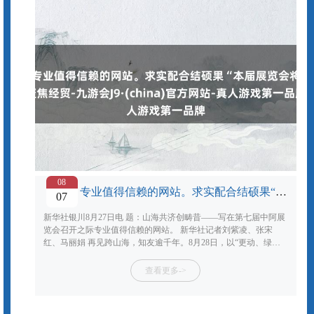
08
专业值得信赖的网站。求实配合结硕果“本届展览会将聚焦经贸-九游会J9·(china)官方网站-真人游戏第一品牌
07
新华社银川8月27日电 题：山海共济创畴昔——写在第七届中阿展
吉
览会召开之际专业值得信赖的网站。 新华社记者刘紫凌、张宋
报
红、马丽娟 再见跨山海，知友逾千年。8月28日，以“更动、绿
您
色、华贵”为主题的第七届中国—阿拉伯国度展览会将在宁夏银川
升
拉开帷幕。 5月17日，习近平主席向阿拉伯国度定约魁首理事会会
错
查看更多->
议轮值主席伊拉克总统拉希德致贺信强调，中国愿同阿拉伯国度一
平
说念奋力，深化政事互信，促进互利配合，增进东说念主文换取，
出
在各自当代化说念路上联袂前行，构建更高水平中阿气运共同体。
天