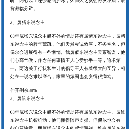
听，内心以至还会感到胆寒，久而久之就会激发矛盾，最
背濒临分辩。
2、属猪东说念主
68年属猴东说念主躲不外的情劫还有属猪东说念主，属猪
东说念主的脾气荒疏，他们天然赤诚敦厚，不务空名，但
偶尔会进展得有一些懒惰。我属猴东说念主天禀智谋，他
们心高气傲，作念任何事情王人心爱妙手一等，追求第
一。两边关于行状和生计的倡导王人有着很大的互异，相
处在一说念难以磨合，家里的氛围也会变得很病笃。
伸开剩余38%
3、属鼠东说念主
68年属猴东说念主躲不外的情劫还有属鼠东说念主。属鼠
东说念主机智机动，他们懂得随声支撑。但偶尔也会有一
些自尊快意。而属猴东说念主的感情明锐，惟有属鼠东说