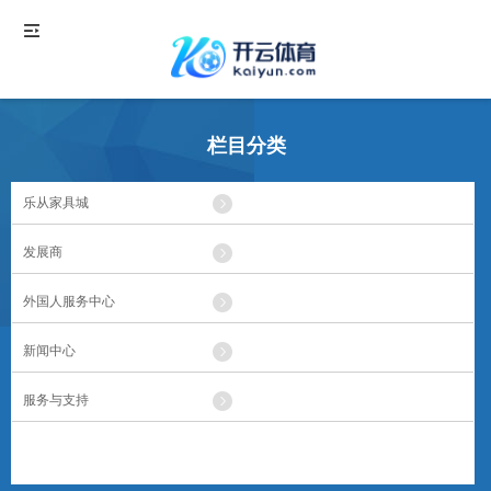
栏目分类
乐从家具城
发展商
外国人服务中心
新闻中心
服务与支持