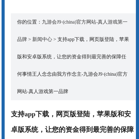
你的位置：
九游会J9·(china)官方网站-真人游戏第一
品牌
>
新闻中心
> 支持app下载，网页版登陆，苹果
版和安卓版系统，让您的资金得到最完善的保障任
何事情王人念念由我方作念主-九游会J9·(china)官方
网站-真人游戏第一品牌
支持app下载，网页版登陆，苹果版和安
卓版系统，让您的资金得到最完善的保障