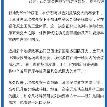
部署）ag九游会网站全情尽享娱乐、赛事投注
智通财经APP获悉，在伊朗与以色列抓续交火的布景下，
土耳其总统埃尔多安下令加速中辛苦导弹分娩磋商，旨在
强化原土国防工业体系。这一决定正好以色列与伊朗都集
第五天交火之际，外界担忧这场龙套可能触及石油资源丰
富的中东其他国度。
近期多个地缘政事热门已促使多国增多国防开支，土耳其
正积极投身这场武备竞赛。埃尔多何在周一晚间内阁会议
后示意：“鉴于面前场面发展，咱们正在制定分娩磋商，
将中辛苦导弹库存提高至具备威慑力的水平。”
永久以来，埃尔多安一直鼓舞土耳其发展并立国防工业，
当今已具备分娩战斗机、坦克、高空无东谈主机和护卫舰
的能力，如今又将导弹研发列为要点方针——既知足国内
需求，也着眼于出口商场。