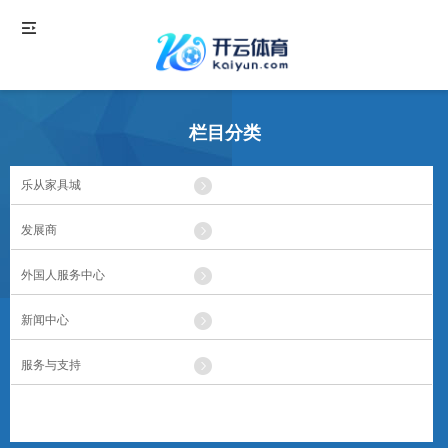
栏目分类
乐从家具城
发展商
外国人服务中心
新闻中心
服务与支持