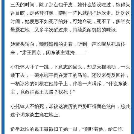
三天的时间，除了那点包子皮，她什么皆没吃过，饿得头
昏目眩，走路皆打飘，随时一阵风就能把她吹走。泛泛这
时间，她便思不如死了的好，可她命硬，死不了，多半次
晕厥在地，又多半次醒过来，持续忍耐饥饿的味谈。
她蒙头转向，颤颤巍巍的走着，听到一声长喝从死后传
来，“肃王回京，闲东谈主遮掩——”
小托钵人吓了一跳，下意志的回头，却是天摇地动，一头
栽下去，一碗水端平倒在萧王的马前。还没来得及回神，
一柄冰冷的剑横在她脖子上，伴着一声喝斥，“什么东谈
主，竟敢拦肃王去路？找死！”
小托钵人不怕死，却被这凌厉的声势吓得面色煞白，总共
这个词东谈主瘫在地上。
危坐就怕的肃王微微扫了她一眼，“别吓着他，给口吃