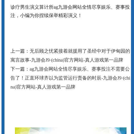
诊疗男生演义算计所ag九游会网站全情尽享娱乐、赛事投
注，小编为你捏续保举精彩演义！
上一篇：
无后顾之忧紧接着就援用了圣经中对于伊甸园的
寓言故事-九游会J9·(china)官方网站-真人游戏第一品牌
下一篇：
ag九游会网站全情尽享娱乐、赛事投注不需要公
告了！正直环球齐以为监管运行责备的时辰-九游会J9·(chi
na)官方网站-真人游戏第一品牌