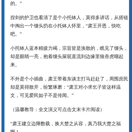
的。”
捏剑的护卫也看清了是个小托钵人，莫得多讲话，从搭链
中掏出一个馒头扔在小托钵人怀里，“肃王开恩，快吃
吧。”
小托钵人蓝本精疲力竭，宗旨皆是涣散的，瞧见了馒头，
却是眼睛一亮，抱着馒头屎屁直流到边缘里狼吞虎咽起
来。
不外是个小插曲，肃王带着东谈主打马赶赴了，周围庶民
却是莫得散开，纷繁琢磨：“肃王对小求乞子皆这样温
文，可见爱民如子不是传闻。”
（温馨教导：全文演义可点击文末卡片阅读）
“肃王建立边陲数载，换大楚之从容，真乃我大楚之福
啊！