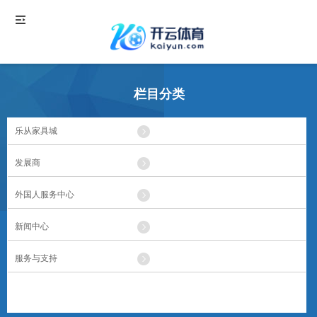
栏目分类
乐从家具城
发展商
外国人服务中心
新闻中心
服务与支持